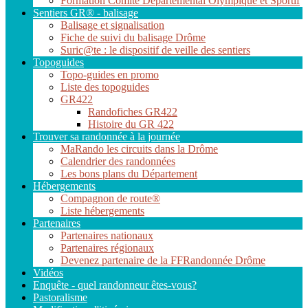
Formation Comité Départemental Olympique et Sportif
Sentiers GR® - balisage
Balisage et signalisation
Fiche de suivi du balisage Drôme
Suric@te : le dispositif de veille des sentiers
Topoguides
Topo-guides en promo
Liste des topoguides
GR422
Randofiches GR422
Histoire du GR 422
Trouver sa randonnée à la journée
MaRando les circuits dans la Drôme
Calendrier des randonnées
Les bons plans du Département
Hébergements
Compagnon de route®
Liste hébergements
Partenaires
Partenaires nationaux
Partenaires régionaux
Devenez partenaire de la FFRandonnée Drôme
Vidéos
Enquête - quel randonneur êtes-vous?
Pastoralisme