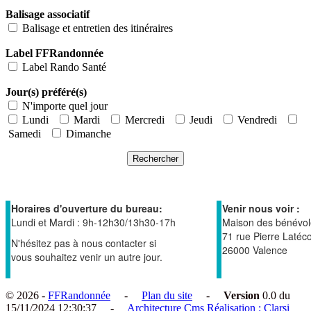
Balisage associatif
Balisage et entretien des itinéraires
Label FFRandonnée
Label Rando Santé
Jour(s) préféré(s)
N'importe quel jour
Lundi
Mardi
Mercredi
Jeudi
Vendredi
Samedi
Dimanche
Horaires d'ouverture du bureau:
Venir nous voir :
Lundi et Mardi : 9h-12h30/13h30-17h
Maison des bénévol
71 rue Pierre Latéc
N'hésitez pas à nous contacter si
26000 Valence
vous souhaitez venir un autre jour.
© 2026 -
FFRandonnée
-
Plan du site
-
Version
0.0 du
15/11/2024 12:30:37 -
Architecture Cms Réalisation : Clarsi