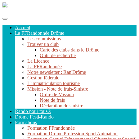
Fédération Française de Randonnée de la Drôme
Accueil
La FFRandonnée Drôme
Les commissions
Trouver un club
Carte des clubs dans le Drôme
Outil de recherche
La Licence
La FFRandonnée
Notre newsletter : Ran'Drôme
Gestion fédérale
L'immatriculation tourisme
Mission - Note de frais-Sinistre
Ordre de Mission
Note de frais
Déclaration de sinistre
Rando pour tous®
Drôme Festi-Rando
Formations
Formation FFrandonnée
Formation Drome Profession Sport Animation