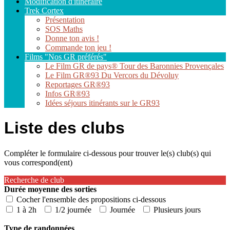
Modification d'itinéraire
Trek Cortex
Présentation
SOS Maths
Donne ton avis !
Commande ton jeu !
Films "Nos GR préférés"
Le Film GR de pays® Tour des Baronnies Provençales
Le Film GR®93 Du Vercors du Dévoluy
Reportages GR®93
Infos GR®93
Idées séjours itinérants sur le GR­93
Liste des clubs
Compléter le formulaire ci-dessous pour trouver le(s) club(s) qui
vous correspond(ent)
Recherche de club
Durée moyenne des sorties
Cocher l'ensemble des propositions ci-dessous
1 à 2h
1/2 journée
Journée
Plusieurs jours
Type de randonnées