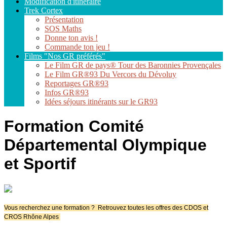
Modification d'itinéraire
Trek Cortex
Présentation
SOS Maths
Donne ton avis !
Commande ton jeu !
Films "Nos GR préférés"
Le Film GR de pays® Tour des Baronnies Provençales
Le Film GR®93 Du Vercors du Dévoluy
Reportages GR®93
Infos GR®93
Idées séjours itinérants sur le GR­93
Formation Comité
Départemental Olympique
et Sportif
Vous recherchez une formation ?
Retrouvez toutes les offres des CDOS et
CROS Rhône Alpes