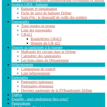
Formation Comité Départemental Olympique et Sportif
Sentiers GR® - balisage
Balisage et signalisation
Fiche de suivi du balisage Drôme
Suric@te : le dispositif de veille des sentiers
Topoguides
Topo-guides en promo
Liste des topoguides
GR422
Randofiches GR422
Histoire du GR 422
Trouver sa randonnée à la journée
MaRando les circuits dans la Drôme
Calendrier des randonnées
Les bons plans du Département
Hébergements
Compagnon de route®
Liste hébergements
Partenaires
Partenaires nationaux
Partenaires régionaux
Devenez partenaire de la FFRandonnée Drôme
Vidéos
Enquête - quel randonneur êtes-vous?
Pastoralisme