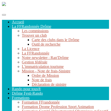
Fédération Française de Randonnée de la Drôme
Accueil
La FFRandonnée Drôme
Les commissions
Trouver un club
Carte des clubs dans le Drôme
Outil de recherche
La Licence
La FFRandonnée
Notre newsletter : Ran'Drôme
Gestion fédérale
L'immatriculation tourisme
Mission - Note de frais-Sinistre
Ordre de Mission
Note de frais
Déclaration de sinistre
Rando pour tous®
Drôme Festi-Rando
Formations
Formation FFrandonnée
Formation Drome Profession Sport Animation